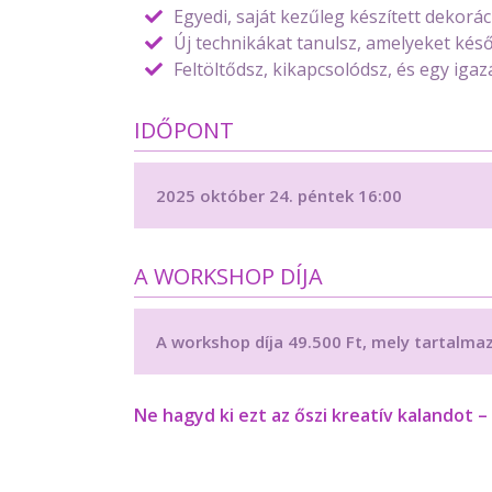
Egyedi, saját kezűleg készített dekorác
Új technikákat tanulsz, amelyeket kés
Feltöltődsz, kikapcsolódsz, és egy iga
IDŐPONT
2025 október 24. péntek 16:00
A WORKSHOP DÍJA
A workshop díja 49.500 Ft, mely tartalma
Ne hagyd ki ezt az őszi kreatív kalandot 