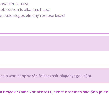
ióval térsz haza
őbb otthon is alkalmazhatsz
zán különleges élmény részese leszel
zza a workshop során felhasznált alapanyagok díját.
– a helyek száma korlátozott, ezért érdemes mielőbb jelen