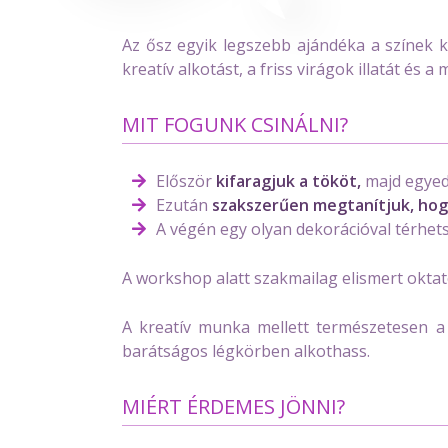
Az ősz egyik legszebb ajándéka a színek 
kreatív alkotást, a friss virágok illatát és
MIT FOGUNK CSINÁLNI?
Először
kifaragjuk a tököt,
majd egyedi
Ezután
szakszerűen megtanítjuk, hogy
A végén egy olyan dekorációval térhets
A workshop alatt szakmailag elismert oktat
A kreatív munka mellett természetesen a
barátságos légkörben alkothass.
MIÉRT ÉRDEMES JÖNNI?