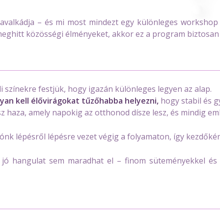
kavalkádja – és mi most mindezt egy különleges workshop
 a meghitt közösségi élményeket, akkor ez a program biztosan
 színekre festjük, hogy igazán különleges legyen az alap.
an kell élővirágokat tűzőhabba helyezni,
hogy stabil és 
z haza, amely napokig az otthonod dísze lesz, és mindig em
ónk lépésről lépésre vezet végig a folyamaton, így kezdőkén
 jó hangulat sem maradhat el – finom süteményekkel és m