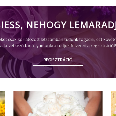
SIESS, NEHOGY LEMARADJ
eket csak korlátozott létszámban tudunk fogadni, ezt követ
a következő tanfolyamunkra tudjuk felvenni a regisztrációt!
REGISZTRÁCIÓ