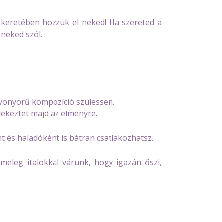
 keretében hozzuk el neked! Ha szereted a
 neked szól.
gyönyörű kompozíció szülessen.
lékeztet majd az élményre.
t és haladóként is bátran csatlakozhatsz.
eleg italokkal várunk, hogy igazán őszi,