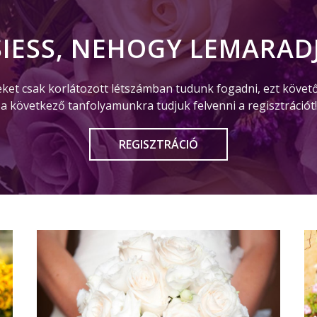
SIESS, NEHOGY LEMARADJ
eket csak korlátozott létszámban tudunk fogadni, ezt követ
a következő tanfolyamunkra tudjuk felvenni a regisztrációt!
REGISZTRÁCIÓ