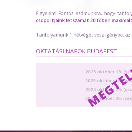
Figyelem! Fontos számunkra, hogy tanfol
csoportjaink létszámát 20 főben maximál
Tanfolyamunk 1 hétvégét vesz igénybe, az o
OKTATÁSI NAPOK BUDAPEST
2025 október 18. (sz
2025 október 19. (va
2025 október 25. (sz
2025 október 26. (va