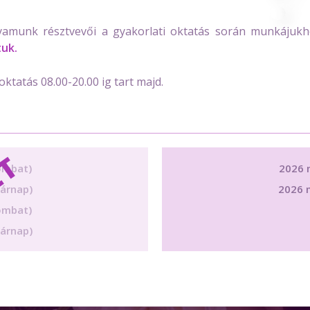
yamunk résztvevői a gyakorlati oktatás során munkájuk
tuk.
ktatás 08.00-20.00 ig tart majd.
ombat)
2026 
sárnap)
2026 m
ombat)
sárnap)