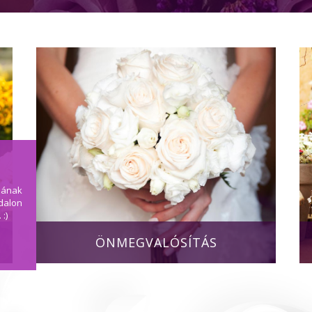
sának
ldalon
:)
ÖNMEGVALÓSÍTÁS